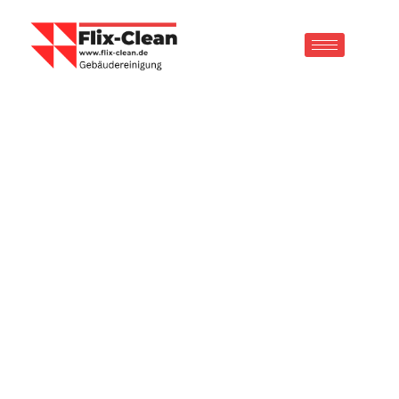
Professionelle Reinigungen vom
Premium-Gebäudereiniger aus
dem Saarland
Schnell, intensiv, zuverlässig: Photovoltaikanlagen,
Fenster, Graffitientfernung, Stein, Fassaden,
Dächer, Teppichboden und Gebäude bequem im
Saarland und Umgebung vom Premium-
Dienstleister reinigen lassen.