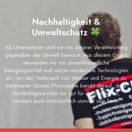
Nachhaltigkeit &
Umweltschutz
Als Unternehmen sind wir uns unserer Verantwortung
gegenüber der Umwelt bewusst. Aus diesem Grund
verwenden wir nur umweltfreundliche
Reinigungsmittel und setzen modernste Technologien
ein, um den Verbrauch von Wasser und Energie zu
minimieren. Unsere Philosophie beruht darauf, dass
Nachhaltigkeit nicht nur gut für die Umwelt ist,
sondern auch wirtschaftlich sinnvoll sein kann.